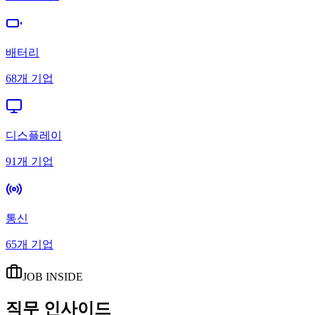
배터리
68
개 기업
디스플레이
91
개 기업
통신
65
개 기업
JOB INSIDE
직무 인사이드